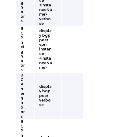
ce
g
<insta
h
nceNa
b
me>
or
verbo
s
se
B
displa
G
y bgp
P
peer
n
vpn-
ei
instan
g
ce
h
<insta
b
nceNa
or
me>
s
B
G
P
displa
n
y bgp
ei
peer
g
verbo
h
se
b
or
s
B
G
P
n