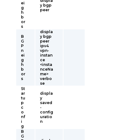
displa
ei
y bgp
g
peer
h
b
or
s
displa
B
y bgp
G
peer
P
ipv4
n
vpn-
ei
instan
g
ce
h
<insta
b
nceNa
or
me>
s
verbo
se
St
ar
displa
tu
y
p
saved
c
-
o
config
nf
uratio
i
n
g
B
G