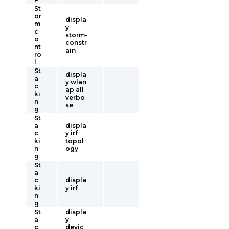
St
or
displa
m
y
c
storm-
o
constr
nt
ain
ro
l
St
displa
a
y wlan
c
ap all
ki
verbo
n
se
g
St
a
displa
c
y irf
ki
topol
n
ogy
g
St
a
c
displa
ki
y irf
n
g
St
displa
a
y
c
devic