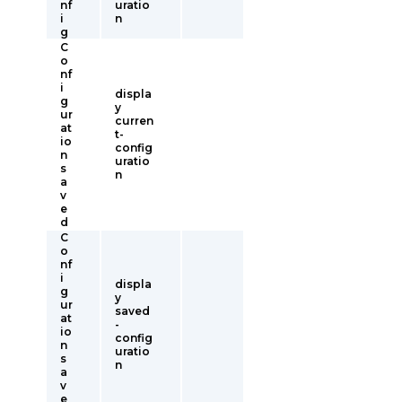
nf
uratio
i
n
g
C
o
nf
i
displa
g
y
ur
curren
at
t-
io
config
n
uratio
s
n
a
v
e
d
C
o
nf
i
displa
g
y
ur
saved
at
-
io
config
n
uratio
s
n
a
v
e