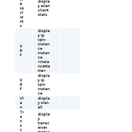
displa
e
y wlan
ss
client
cl
stats
ie
nt
s
displa
y ip
vpn-
instan
V
ce
R
instan
F
ce
<insta
nceNa
me>
displa
V
y ip
R
vpn-
F
instan
ce
Vl
displa
a
y vlan
n
all
Tr
displa
a
y
n
transc
s
eiver
c
manui