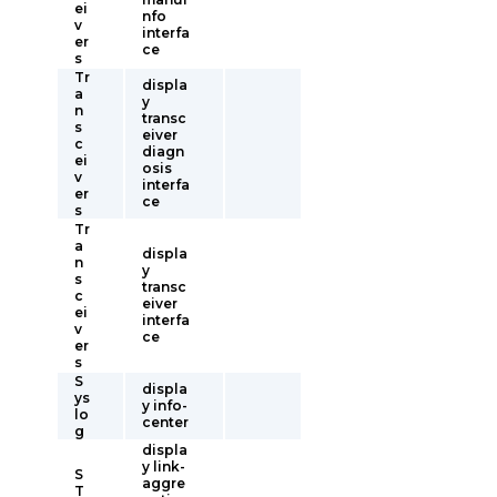
ei
nfo
v
interfa
er
ce
s
Tr
displa
a
y
n
transc
s
eiver
c
diagn
ei
osis
v
interfa
er
ce
s
Tr
a
displa
n
y
s
transc
c
eiver
ei
interfa
v
ce
er
s
S
displa
ys
y info-
lo
center
g
displa
y link-
S
aggre
T