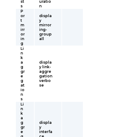
st
uratio
s
n
P
or
displa
t
y
m
mirror
irr
ing-
or
group
in
all
g
Li
n
k
a
displa
g
y link-
gr
aggre
e
gation
g
verbo
at
se
io
n
s
Li
n
k
a
g
displa
gr
y
e
interfa
g
ce