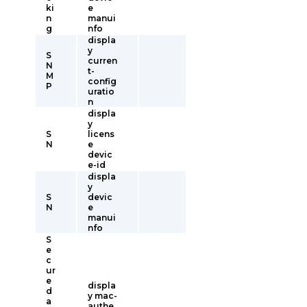
ki
e
n
manui
g
nfo
displa
y
S
curren
N
t-
M
config
P
uratio
n
displa
y
S
licens
N
e
devic
e-id
displa
y
S
devic
N
e
manui
nfo
S
e
c
ur
e
displa
d
y mac-
a
authe