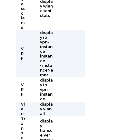
displa
e
y wlan
ss
client
cl
stats
ie
nt
s
displa
y ip
vpn-
instan
V
ce
R
instan
F
ce
<insta
nceNa
me>
displa
V
y ip
R
vpn-
F
instan
ce
Vl
displa
a
y vlan
n
all
Tr
displa
a
y
n
transc
s
eiver
c
manui