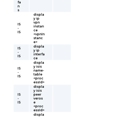
fa
n
s
displa
y ip
vpn
IS
instan
-
ce
IS
<vpnIn
stanc
e>
displa
IS
y ip
-
interfa
IS
ce
displa
y isis
IS
name-
-
table
IS
<proc
essId>
displa
y isis
IS
peer
-
veros
IS
e
<proc
essId>
displa