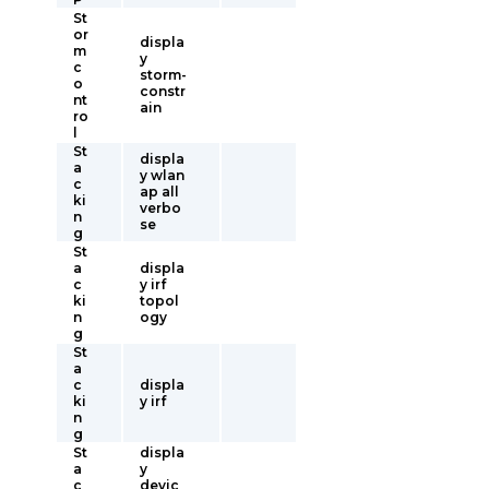
St
or
displa
m
y
c
storm-
o
constr
nt
ain
ro
l
St
displa
a
y wlan
c
ap all
ki
verbo
n
se
g
St
a
displa
c
y irf
ki
topol
n
ogy
g
St
a
c
displa
ki
y irf
n
g
St
displa
a
y
c
devic