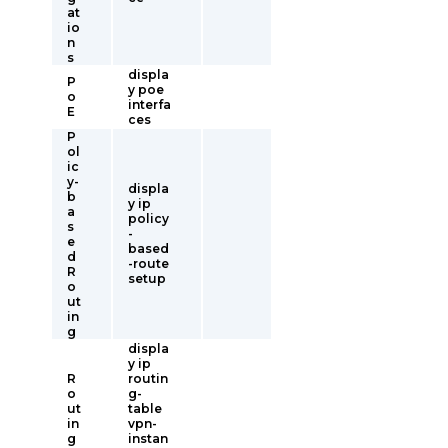
at
io
n
s
displa
P
y poe
o
interfa
E
ces
P
ol
ic
y-
displa
b
y ip
a
policy
s
-
e
based
d
-route
R
setup
o
ut
in
g
displa
y ip
R
routin
o
g-
ut
table
in
vpn-
g
instan