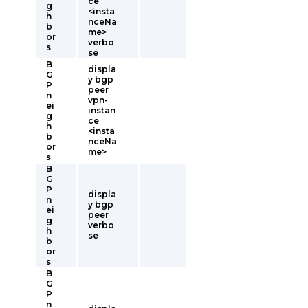
ce
g
<insta
h
nceNa
b
me>
or
verbo
s
se
B
displa
G
y bgp
P
peer
n
vpn-
ei
instan
g
ce
h
<insta
b
nceNa
or
me>
s
B
G
P
displa
n
y bgp
ei
peer
g
verbo
h
se
b
or
s
B
G
P
n