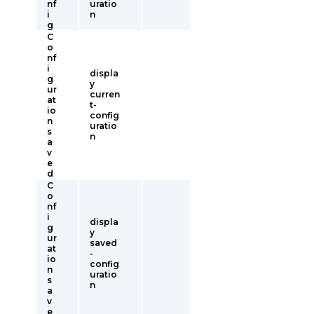
nf
uratio
i
n
g
C
o
nf
i
displa
g
y
ur
curren
at
t-
io
config
n
uratio
s
n
a
v
e
d
C
o
nf
i
displa
g
y
ur
saved
at
-
io
config
n
uratio
s
n
a
v
e