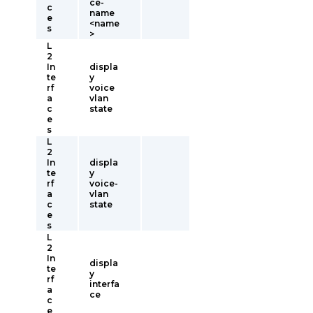
ce-
c
name
e
<name
s
>
L
2
In
displa
te
y
rf
voice
a
vlan
c
state
e
s
L
2
In
displa
te
y
rf
voice-
a
vlan
c
state
e
s
L
2
In
displa
te
y
rf
interfa
a
ce
c
e