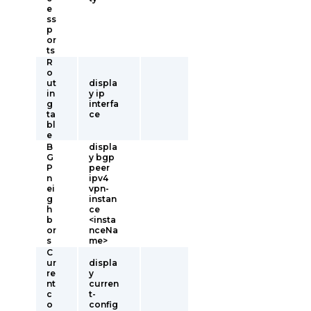
e
ss
p
or
ts
R
o
ut
displa
in
y ip
g
interfa
ta
ce
bl
e
B
displa
G
y bgp
P
peer
n
ipv4
ei
vpn-
g
instan
h
ce
b
<insta
or
nceNa
s
me>
C
ur
displa
re
y
nt
curren
c
t-
o
config