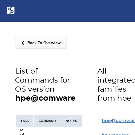
Back To Overview
List of
All
Commands for
integrate
OS version
families
hpe@comware
from hpe
hpe
@
comwar
TASK
COMMAND
NOTES
P
ol