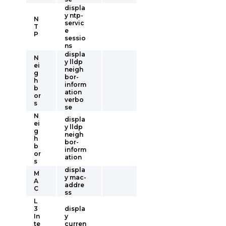
displa
y ntp-
N
servic
T
e
P
sessio
ns
displa
N
y lldp
ei
neigh
g
bor-
h
inform
b
ation
or
verbo
s
se
N
displa
ei
y lldp
g
neigh
h
bor-
b
inform
or
ation
s
displa
M
y mac-
A
addre
C
ss
L
3
displa
In
y
te
curren