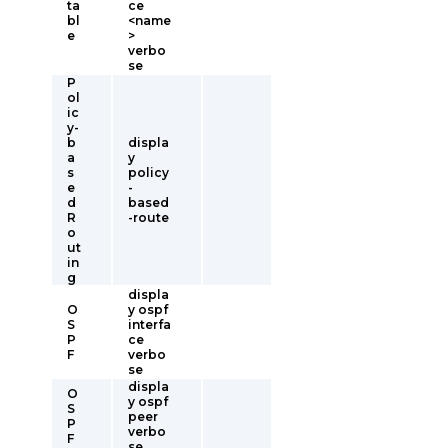
ta
ce
bl
<name
e
>
verbo
se
P
ol
ic
y-
b
displa
a
y
s
policy
e
-
d
based
R
-route
o
ut
in
g
displa
O
y ospf
S
interfa
P
ce
F
verbo
se
displa
O
y ospf
S
peer
P
verbo
F
se