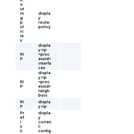
o
ut
in
displa
g
y
p
route-
ol
policy
ic
ie
s
displa
y rip
RI
<proc
P
essId>
interfa
ces
displa
y rip
RI
<proc
P
essId>
neigh
bors
RI
displa
P
y rip
Pr
displa
ef
y
i
curren
x
t-
li
config