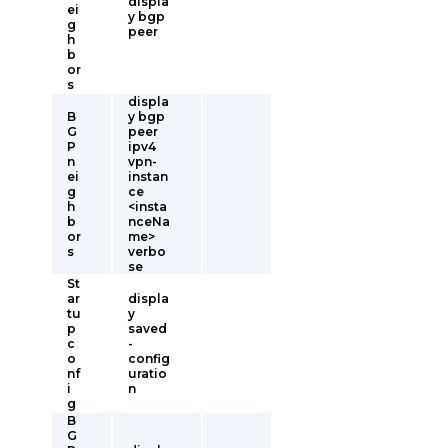
displa
ei
y bgp
g
peer
h
b
or
s
displa
B
y bgp
G
peer
P
ipv4
n
vpn-
ei
instan
g
ce
h
<insta
b
nceNa
or
me>
s
verbo
se
St
ar
displa
tu
y
p
saved
c
-
o
config
nf
uratio
i
n
g
B
G