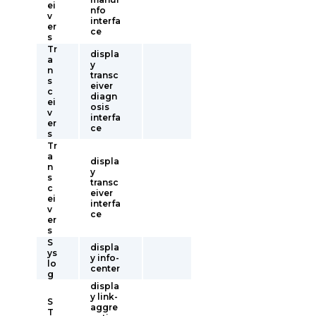
ei
nfo
v
interfa
er
ce
s
Tr
displa
a
y
n
transc
s
eiver
c
diagn
ei
osis
v
interfa
er
ce
s
Tr
a
displa
n
y
s
transc
c
eiver
ei
interfa
v
ce
er
s
S
displa
ys
y info-
lo
center
g
displa
y link-
S
aggre
T