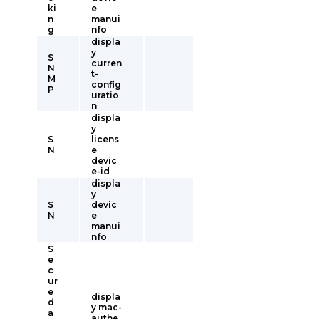
ki
e
n
manui
g
nfo
displa
y
S
curren
N
t-
M
config
P
uratio
n
displa
y
S
licens
N
e
devic
e-id
displa
y
S
devic
N
e
manui
nfo
S
e
c
ur
e
displa
d
y mac-
a
authe