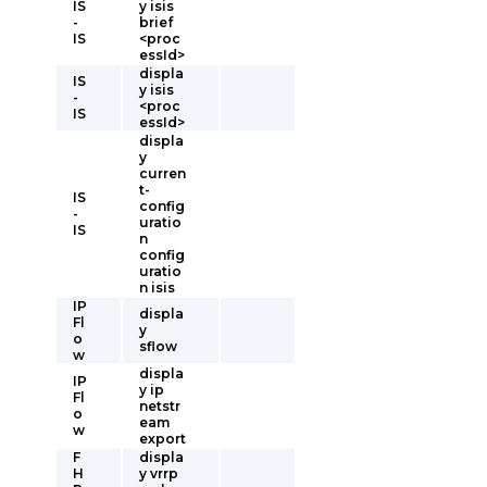
IS
y isis
-
brief
IS
<proc
essId>
displa
IS
y isis
-
<proc
IS
essId>
displa
y
curren
t-
IS
config
-
uratio
IS
n
config
uratio
n isis
IP
displa
Fl
y
o
sflow
w
displa
IP
y ip
Fl
netstr
o
eam
w
export
F
displa
H
y vrrp