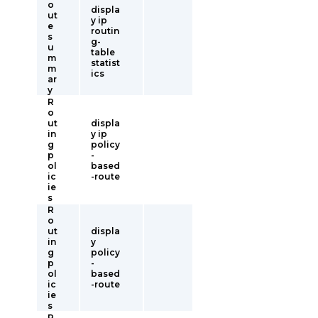
o
displa
ut
y ip
e
routin
s
g-
u
table
m
statist
m
ics
ar
y
R
o
ut
displa
in
y ip
g
policy
p
-
ol
based
ic
-route
ie
s
R
o
ut
displa
in
y
g
policy
p
-
ol
based
ic
-route
ie
s
R