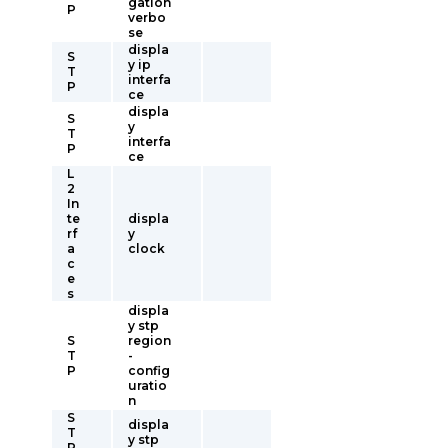
gation
P
verbo
se
displa
S
y ip
T
interfa
P
ce
displa
S
y
T
interfa
P
ce
L
2
In
te
displa
rf
y
a
clock
c
e
s
displa
y stp
S
region
T
-
P
config
uratio
n
S
displa
T
y stp
P