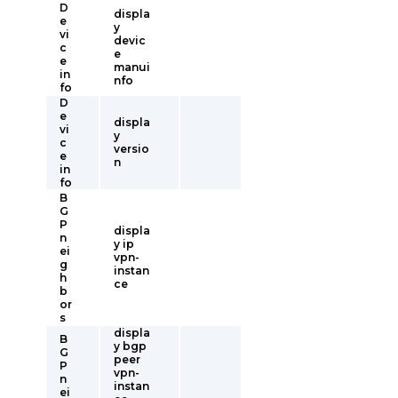
D
displa
e
y
vi
devic
c
e
e
manui
in
nfo
fo
D
e
displa
vi
y
c
versio
e
n
in
fo
B
G
P
displa
n
y ip
ei
vpn-
g
instan
h
ce
b
or
s
displa
B
y bgp
G
peer
P
vpn-
n
instan
ei