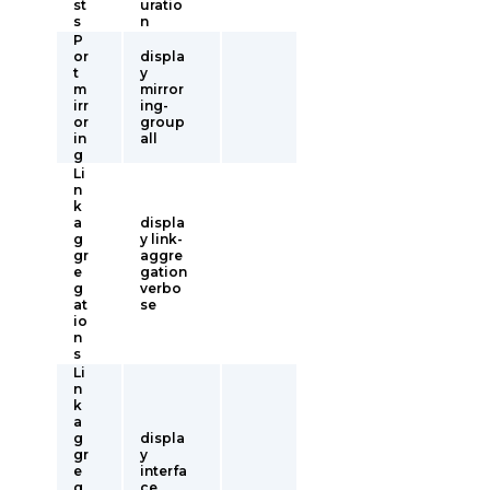
st
uratio
s
n
P
or
displa
t
y
m
mirror
irr
ing-
or
group
in
all
g
Li
n
k
a
displa
g
y link-
gr
aggre
e
gation
g
verbo
at
se
io
n
s
Li
n
k
a
g
displa
gr
y
e
interfa
g
ce