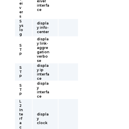
eiver
ei
interfa
v
ce
er
s
S
displa
ys
y info-
lo
center
g
displa
y link-
S
aggre
T
gation
P
verbo
se
displa
S
y ip
T
interfa
P
ce
displa
S
y
T
interfa
P
ce
L
2
In
te
displa
rf
y
a
clock
c