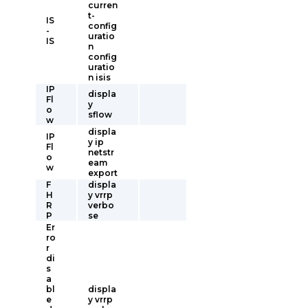
curren
t-
IS
config
-
uratio
IS
n
config
uratio
n isis
IP
displa
Fl
y
o
sflow
w
displa
IP
y ip
Fl
netstr
o
eam
w
export
F
displa
H
y vrrp
R
verbo
P
se
Er
ro
r
di
s
a
bl
displa
e
y vrrp