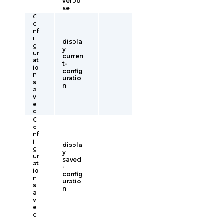
verbo
se
C
o
nf
i
displa
g
y
ur
curren
at
t-
io
config
n
uratio
s
n
a
v
e
d
C
o
nf
i
displa
g
y
ur
saved
at
-
io
config
n
uratio
s
n
a
v
e
d