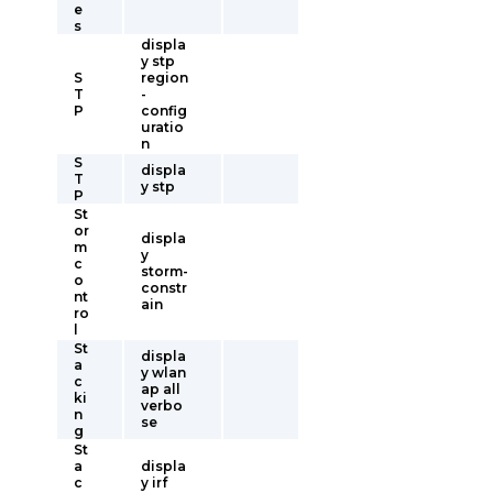
e
s
displa
y stp
S
region
T
-
P
config
uratio
n
S
displa
T
y stp
P
St
or
displa
m
y
c
storm-
o
constr
nt
ain
ro
l
St
displa
a
y wlan
c
ap all
ki
verbo
n
se
g
St
a
displa
c
y irf