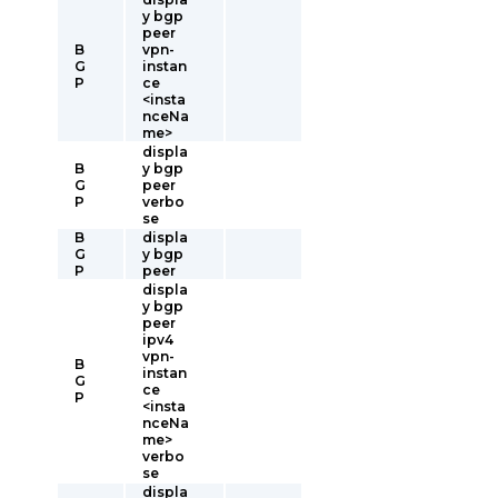
y bgp
peer
B
vpn-
G
instan
P
ce
<insta
nceNa
me>
displa
B
y bgp
G
peer
P
verbo
se
B
displa
G
y bgp
P
peer
displa
y bgp
peer
ipv4
vpn-
B
instan
G
ce
P
<insta
nceNa
me>
verbo
se
displa