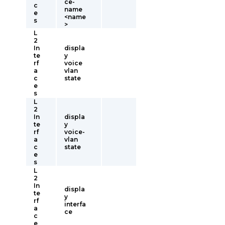
ce-
c
name
e
<name
s
>
L
2
In
displa
te
y
rf
voice
a
vlan
c
state
e
s
L
2
In
displa
te
y
rf
voice-
a
vlan
c
state
e
s
L
2
In
displa
te
y
rf
interfa
a
ce
c
e