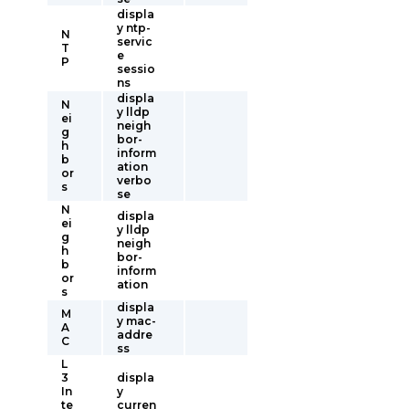
displa
y ntp-
N
servic
T
e
P
sessio
ns
displa
N
y lldp
ei
neigh
g
bor-
h
inform
b
ation
or
verbo
s
se
N
displa
ei
y lldp
g
neigh
h
bor-
b
inform
or
ation
s
displa
M
y mac-
A
addre
C
ss
L
3
displa
In
y
te
curren