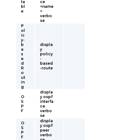
ta
ce
bl
<name
e
>
verbo
se
P
ol
ic
y-
b
displa
a
y
s
policy
e
-
d
based
R
-route
o
ut
in
g
displa
O
y ospf
S
interfa
P
ce
F
verbo
se
displa
O
y ospf
S
peer
P
verbo
F
se