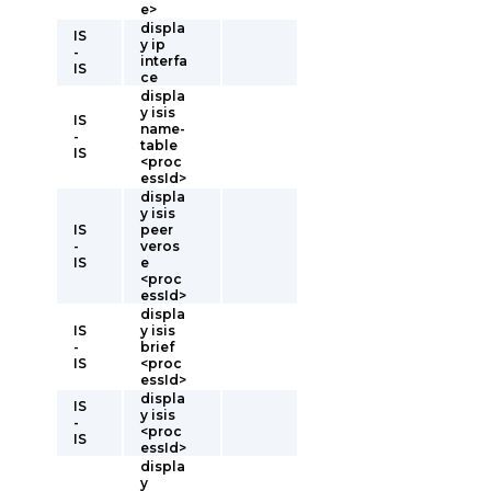
e>
displa
IS
y ip
-
interfa
IS
ce
displa
y isis
IS
name-
-
table
IS
<proc
essId>
displa
y isis
IS
peer
-
veros
IS
e
<proc
essId>
displa
IS
y isis
-
brief
IS
<proc
essId>
displa
IS
y isis
-
<proc
IS
essId>
displa
y