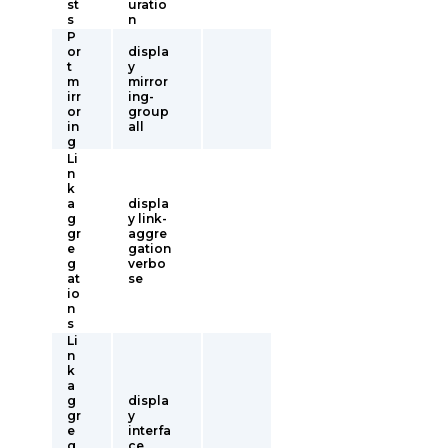
st
uratio
s
n
P
or
displa
t
y
m
mirror
irr
ing-
or
group
in
all
g
Li
n
k
a
displa
g
y link-
gr
aggre
e
gation
g
verbo
at
se
io
n
s
Li
n
k
a
g
displa
gr
y
e
interfa
g
ce