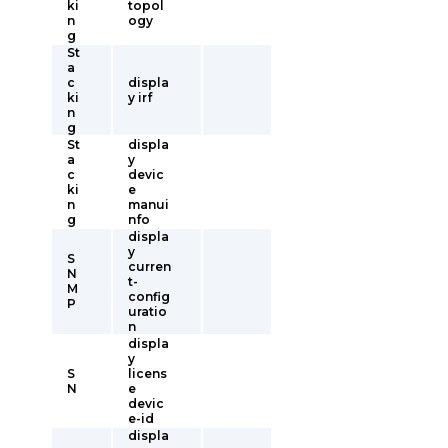
ki
topol
n
ogy
g
St
a
c
displa
ki
y irf
n
g
St
displa
a
y
c
devic
ki
e
n
manui
g
nfo
displa
y
S
curren
N
t-
M
config
P
uratio
n
displa
y
S
licens
N
e
devic
e-id
displa