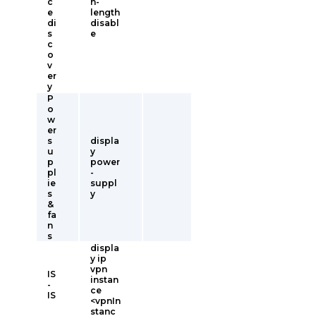
c
n-
e
length
di
disabl
s
e
c
o
v
er
y
P
o
w
er
s
displa
u
y
p
power
pl
-
ie
suppl
s
y
&
fa
n
s
displa
y ip
vpn
IS
instan
-
ce
IS
<vpnIn
stanc