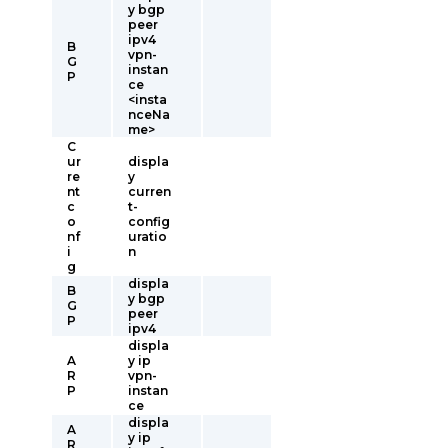
y bgp
peer
ipv4
B
vpn-
G
instan
P
ce
<insta
nceNa
me>
C
ur
displa
re
y
nt
curren
c
t-
o
config
nf
uratio
i
n
g
displa
B
y bgp
G
peer
P
ipv4
displa
A
y ip
R
vpn-
P
instan
ce
displa
A
y ip
R