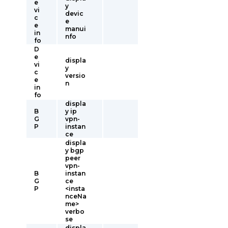
e
y
vi
devic
c
e
e
manui
in
nfo
fo
D
e
displa
vi
y
c
versio
e
n
in
fo
displa
B
y ip
G
vpn-
P
instan
ce
displa
y bgp
peer
vpn-
B
instan
G
ce
P
<insta
nceNa
me>
verbo
se
displa