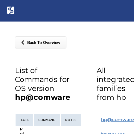
Back To Overview
List of
All
Commands for
integrate
OS version
families
hp@comware
from hp
hp
@
comware
TASK
COMMAND
NOTES
P
ol