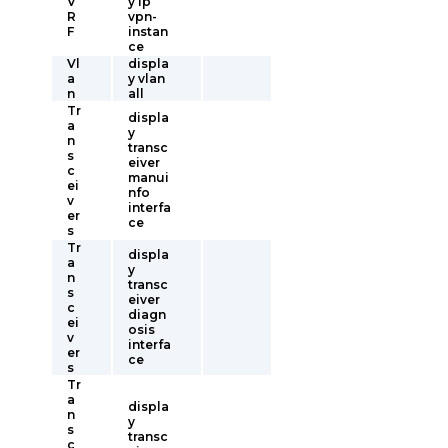
V
y ip
R
vpn-
F
instan
ce
Vl
displa
a
y vlan
n
all
Tr
displa
a
y
n
transc
s
eiver
c
manui
ei
nfo
v
interfa
er
ce
s
Tr
displa
a
y
n
transc
s
eiver
c
diagn
ei
osis
v
interfa
er
ce
s
Tr
a
displa
n
y
s
transc
c