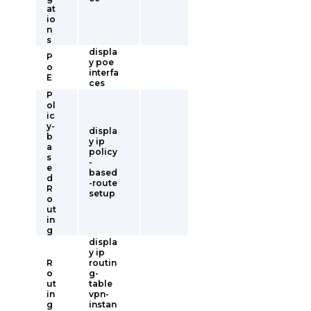
at
io
n
s
displa
P
y poe
o
interfa
E
ces
P
ol
ic
y-
displa
b
y ip
a
policy
s
-
e
based
d
-route
R
setup
o
ut
in
g
displa
y ip
R
routin
o
g-
ut
table
in
vpn-
g
instan