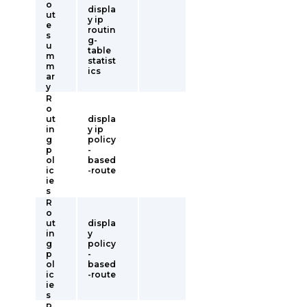
o
displa
ut
y ip
e
routin
s
g-
u
table
m
statist
m
ics
ar
y
R
o
ut
displa
in
y ip
g
policy
p
-
ol
based
ic
-route
ie
s
R
o
ut
displa
in
y
g
policy
p
-
ol
based
ic
-route
ie
s
R