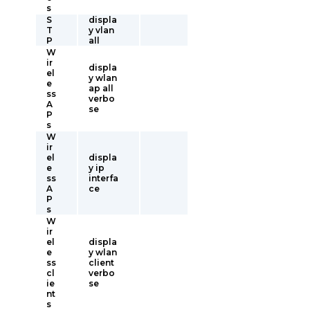
s
S
displa
T
y vlan
P
all
W
ir
displa
el
y wlan
e
ap all
ss
verbo
A
se
P
s
W
ir
el
displa
e
y ip
ss
interfa
A
ce
P
s
W
ir
el
displa
e
y wlan
ss
client
cl
verbo
ie
se
nt
s