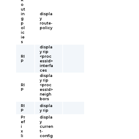
o
ut
in
displa
g
y
p
route-
ol
policy
ic
ie
s
displa
y rip
RI
<proc
P
essId>
interfa
ces
displa
y rip
RI
<proc
P
essId>
neigh
bors
RI
displa
P
y rip
Pr
displa
ef
y
i
curren
x
t-
li
config