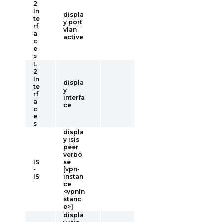
2
In
displa
te
y port
rf
vlan
a
active
c
e
s
L
2
In
displa
te
y
rf
interfa
a
ce
c
e
s
displa
y isis
peer
verbo
IS
se
-
[vpn-
IS
instan
ce
<vpnIn
stanc
e>]
displa