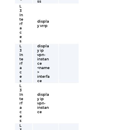
ss
L
3
In
te
displa
rf
y vrrp
a
c
e
s
L
displa
3
y ip
In
vpn-
te
instan
rf
ce
a
<name
c
>
e
interfa
s
ce
L
3
In
displa
te
y ip
rf
vpn-
a
instan
c
ce
e
s
L
3