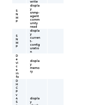
write
displa
y
S
snmp-
N
agent
M
comm
P
unity
read
displa
y
S
curren
N
t-
M
config
P
uratio
n
D
e
displa
vi
y
c
memo
e
ry
in
fo
D
H
C
P
v
4
displa
S
y