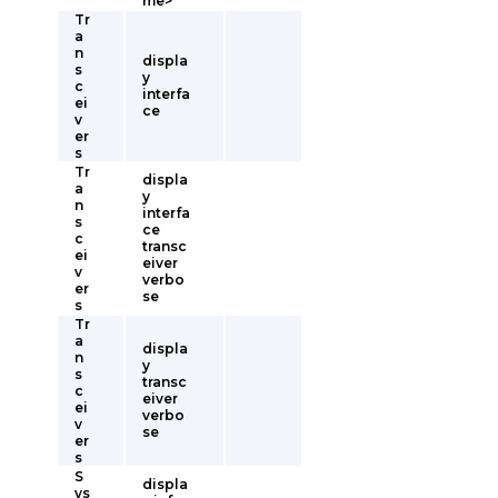
me>
Tr
a
n
displa
s
y
c
interfa
ei
ce
v
er
s
Tr
displa
a
y
n
interfa
s
ce
c
transc
ei
eiver
v
verbo
er
se
s
Tr
a
displa
n
y
s
transc
c
eiver
ei
verbo
v
se
er
s
S
displa
ys