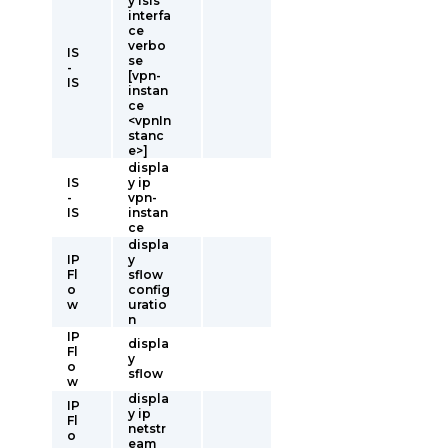
y isis
interfa
ce
verbo
IS
se
-
[vpn-
IS
instan
ce
<vpnIn
stanc
e>]
displa
IS
y ip
-
vpn-
IS
instan
ce
displa
IP
y
Fl
sflow
o
config
w
uratio
n
IP
displa
Fl
y
o
sflow
w
displa
IP
y ip
Fl
netstr
o
eam