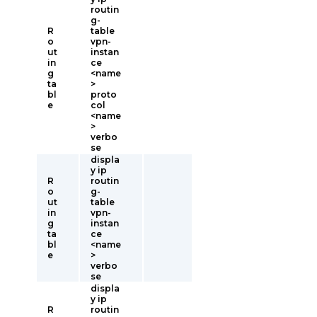
routin
g-
R
table
o
vpn-
ut
instan
in
ce
g
<name
ta
>
bl
proto
e
col
<name
>
verbo
se
displa
y ip
R
routin
o
g-
ut
table
in
vpn-
g
instan
ta
ce
bl
<name
e
>
verbo
se
displa
y ip
R
routin