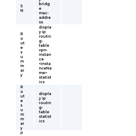
bridg
S
e
N
mac-
addre
ss
displa
y ip
R
routin
o
g-
ut
table
e
vpn-
s
instan
u
ce
m
<insta
m
nceNa
ar
me>
y
statist
ics
R
o
displa
ut
y ip
e
routin
s
g-
u
table
m
statist
m
ics
ar
y
P