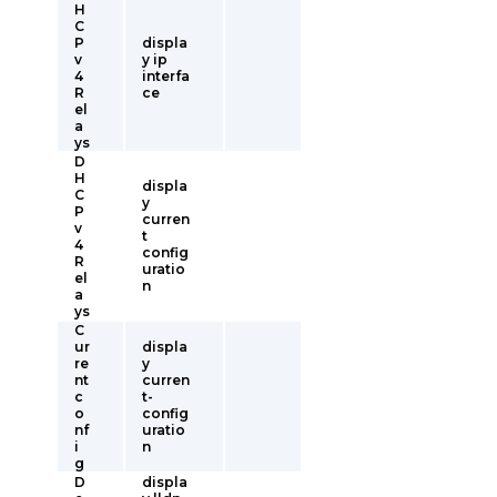
H
C
P
displa
v
y ip
4
interfa
R
ce
el
a
ys
D
H
displa
C
y
P
curren
v
t
4
config
R
uratio
el
n
a
ys
C
ur
displa
re
y
nt
curren
c
t-
o
config
nf
uratio
i
n
g
D
displa