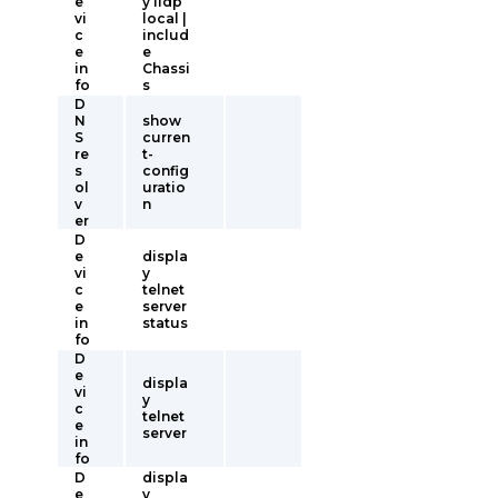
e
y lldp
vi
local |
c
includ
e
e
in
Chassi
fo
s
D
N
show
S
curren
re
t-
s
config
ol
uratio
v
n
er
D
e
displa
vi
y
c
telnet
e
server
in
status
fo
D
e
displa
vi
y
c
telnet
e
server
in
fo
D
displa
e
y