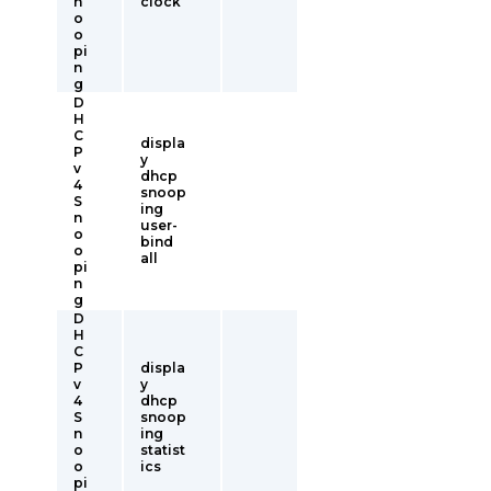
n
clock
o
o
pi
n
g
D
H
C
displa
P
y
v
dhcp
4
snoop
S
ing
n
user-
o
bind
o
all
pi
n
g
D
H
C
P
displa
v
y
4
dhcp
S
snoop
n
ing
o
statist
o
ics
pi