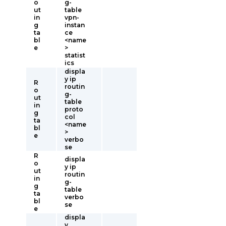
o
g-
ut
table
in
vpn-
g
instan
ta
ce
bl
<name
e
>
statist
ics
displa
y ip
R
routin
o
g-
ut
table
in
proto
g
col
ta
<name
bl
>
e
verbo
se
R
displa
o
y ip
ut
routin
in
g-
g
table
ta
verbo
bl
se
e
displa
y