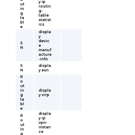
y ip
ut
routin
in
g-
g
table
ta
statist
bl
ics
e
displa
y
devic
S
e
N
manuf
acture
-info
S
displa
N
y esn
R
o
ut
in
displa
g
y vrrp
ta
bl
e
displa
R
y ip
o
vpn-
ut
instan
in
ce
g