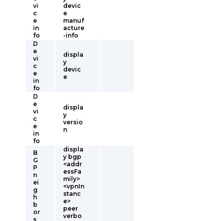
vi
devic
c
e
e
manuf
in
acture
fo
-info
D
e
displa
vi
y
c
devic
e
e
in
fo
D
e
displa
vi
y
c
versio
e
n
in
fo
displa
B
y bgp
G
<addr
P
essFa
n
mily>
ei
<vpnIn
g
stanc
h
e>
b
peer
or
verbo
s