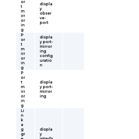
or
displa
t
y
m
obser
irr
ve-
or
port
in
g
P
displa
or
y port-
t
mirror
m
ing
irr
config
or
uratio
in
n
g
P
or
t
displa
m
y port-
irr
mirror
or
ing
in
g
Li
n
k
a
g
displa
gr
y
e
interfa