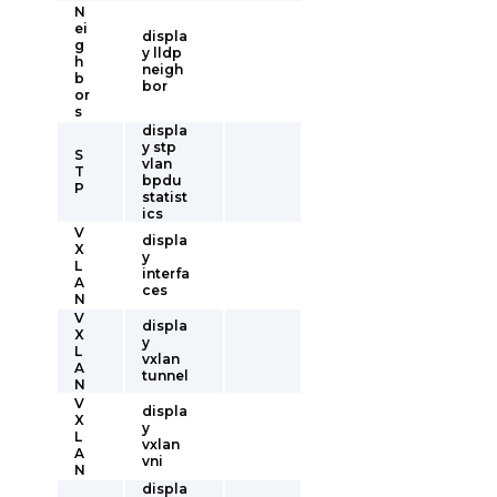
N
ei
displa
g
y lldp
h
neigh
b
bor
or
s
displa
y stp
S
vlan
T
bpdu
P
statist
ics
V
displa
X
y
L
interfa
A
ces
N
V
displa
X
y
L
vxlan
A
tunnel
N
V
displa
X
y
L
vxlan
A
vni
N
displa