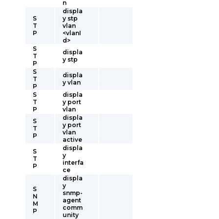
n
displa
S
y stp
T
vlan
P
<vlanI
d>
S
displa
T
y stp
P
S
displa
T
y vlan
P
S
displa
T
y port
P
vlan
displa
S
y port
T
vlan
P
active
displa
S
y
T
interfa
P
ce
displa
y
S
snmp-
N
agent
M
comm
P
unity