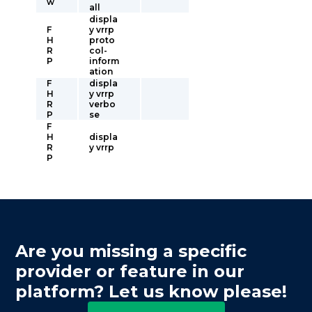
w
all
displa
F
y vrrp
H
proto
R
col-
P
inform
ation
F
displa
H
y vrrp
R
verbo
P
se
F
H
displa
R
y vrrp
P
Are you missing a specific
provider or feature in our
platform? Let us know please!