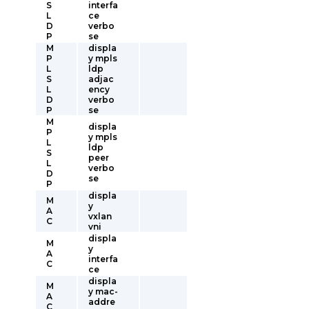
S
interfa
L
ce
D
verbo
P
se
M
displa
P
y mpls
L
ldp
S
adjac
L
ency
D
verbo
P
se
M
displa
P
y mpls
L
ldp
S
peer
L
verbo
D
se
P
displa
M
y
A
vxlan
C
vni
displa
M
y
A
interfa
C
ce
displa
M
y mac-
A
addre
C