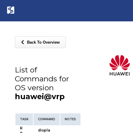
Back To Overview
List of
Commands for
OS version
huawei@vrp
TASK
COMMAND
NOTES
R
displa
o