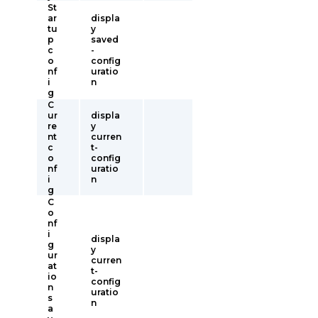
St
ar
displa
tu
y
p
saved
c
-
o
config
nf
uratio
i
n
g
C
ur
displa
re
y
nt
curren
c
t-
o
config
nf
uratio
i
n
g
C
o
nf
i
displa
g
y
ur
curren
at
t-
io
config
n
uratio
s
n
a