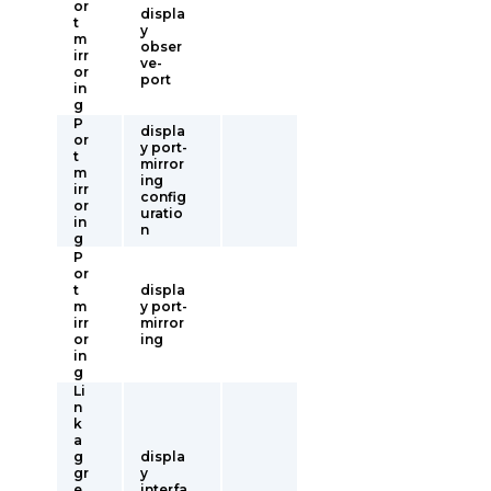
or
displa
t
y
m
obser
irr
ve-
or
port
in
g
P
displa
or
y port-
t
mirror
m
ing
irr
config
or
uratio
in
n
g
P
or
t
displa
m
y port-
irr
mirror
or
ing
in
g
Li
n
k
a
g
displa
gr
y
e
interfa