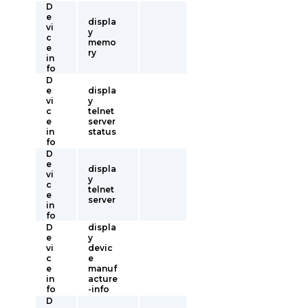
D
e
displa
vi
y
c
memo
e
ry
in
fo
D
e
displa
vi
y
c
telnet
e
server
in
status
fo
D
e
displa
vi
y
c
telnet
e
server
in
fo
D
displa
e
y
vi
devic
c
e
e
manuf
in
acture
fo
-info
D