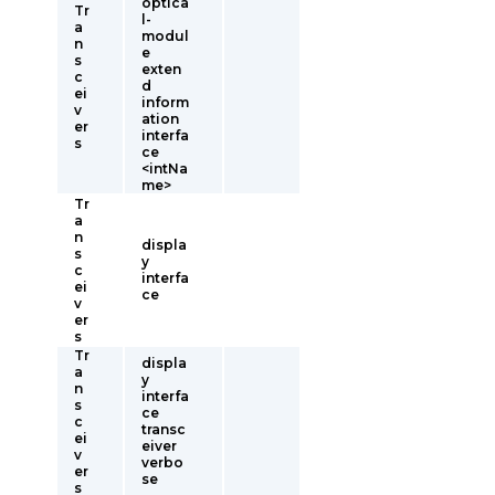
optica
Tr
l-
a
modul
n
e
s
exten
c
d
ei
inform
v
ation
er
interfa
s
ce
<intNa
me>
Tr
a
n
displa
s
y
c
interfa
ei
ce
v
er
s
Tr
displa
a
y
n
interfa
s
ce
c
transc
ei
eiver
v
verbo
er
se
s