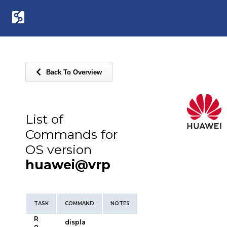
Back To Overview
List of
Commands for
OS version
huawei@vrp
TASK
COMMAND
NOTES
R
displa
o