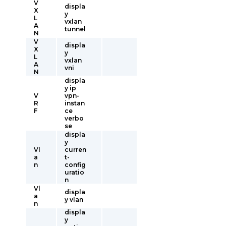
V
displa
X
y
L
vxlan
A
tunnel
N
V
displa
X
y
L
vxlan
A
vni
N
displa
y ip
V
vpn-
R
instan
F
ce
verbo
se
displa
y
Vl
curren
a
t-
n
config
uratio
n
Vl
displa
a
y vlan
n
displa
y