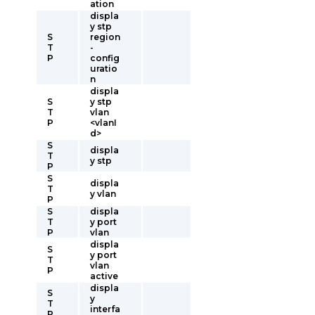
ation
displa
y stp
S
region
T
-
P
config
uratio
n
displa
S
y stp
T
vlan
P
<vlanI
d>
S
displa
T
y stp
P
S
displa
T
y vlan
P
S
displa
T
y port
P
vlan
displa
S
y port
T
vlan
P
active
displa
S
y
T
interfa
P