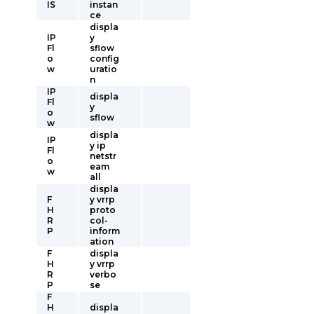
IS
instan
ce
displa
IP
y
Fl
sflow
o
config
w
uratio
n
IP
displa
Fl
y
o
sflow
w
displa
IP
y ip
Fl
netstr
o
eam
w
all
displa
F
y vrrp
H
proto
R
col-
P
inform
ation
F
displa
H
y vrrp
R
verbo
P
se
F
H
displa