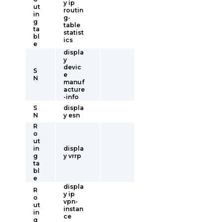
y ip
ut
routin
in
g-
g
table
ta
statist
bl
ics
e
displa
y
devic
S
e
N
manuf
acture
-info
S
displa
N
y esn
R
o
ut
in
displa
g
y vrrp
ta
bl
e
displa
R
y ip
o
vpn-
ut
instan
in
ce
g