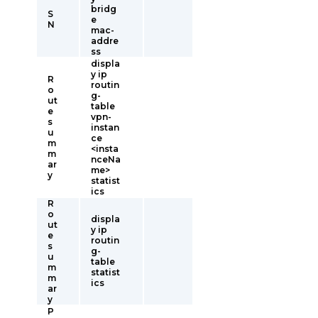
bridg
S
e
N
mac-
addre
ss
displa
y ip
R
routin
o
g-
ut
table
e
vpn-
s
instan
u
ce
m
<insta
m
nceNa
ar
me>
y
statist
ics
R
o
displa
ut
y ip
e
routin
s
g-
u
table
m
statist
m
ics
ar
y
P