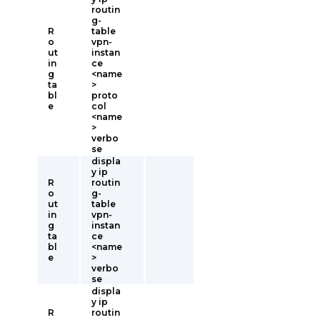
routin
g-
R
table
o
vpn-
ut
instan
in
ce
g
<name
ta
>
bl
proto
e
col
<name
>
verbo
se
displa
y ip
R
routin
o
g-
ut
table
in
vpn-
g
instan
ta
ce
bl
<name
e
>
verbo
se
displa
y ip
R
routin