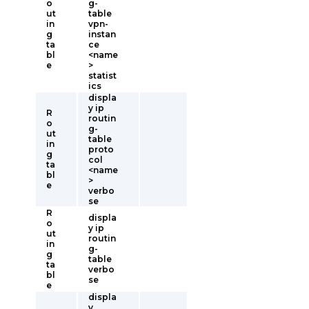
o
g-
ut
table
in
vpn-
g
instan
ta
ce
bl
<name
e
>
statist
ics
displa
y ip
R
routin
o
g-
ut
table
in
proto
g
col
ta
<name
bl
>
e
verbo
se
R
displa
o
y ip
ut
routin
in
g-
g
table
ta
verbo
bl
se
e
displa
y