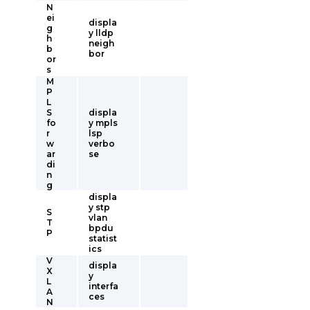
N
ei
displa
g
y lldp
h
neigh
b
bor
or
s
M
P
L
S
displa
fo
y mpls
r
lsp
w
verbo
ar
se
di
n
g
displa
y stp
S
vlan
T
bpdu
P
statist
ics
V
displa
X
y
L
interfa
A
ces
N