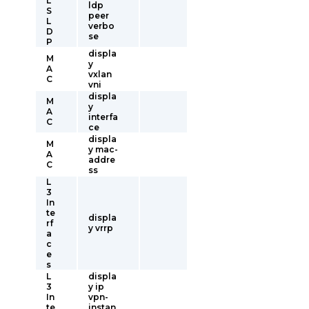
L
ldp
S
peer
L
verbo
D
se
P
displa
M
y
A
vxlan
C
vni
displa
M
y
A
interfa
C
ce
displa
M
y mac-
A
addre
C
ss
L
3
In
te
displa
rf
y vrrp
a
c
e
s
L
displa
3
y ip
In
vpn-
te
instan