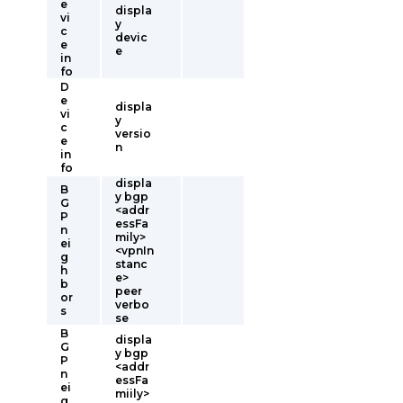
e
displa
vi
y
c
devic
e
e
in
fo
D
e
displa
vi
y
c
versio
e
n
in
fo
displa
B
y bgp
G
<addr
P
essFa
n
mily>
ei
<vpnIn
g
stanc
h
e>
b
peer
or
verbo
s
se
B
displa
G
y bgp
P
<addr
n
essFa
ei
miily>
g