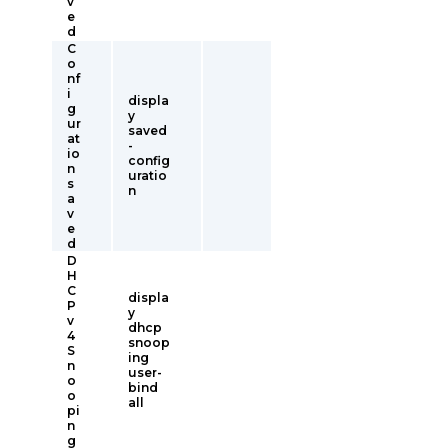
v
e
d
C
o
nf
i
displa
g
y
ur
saved
at
-
io
config
n
uratio
s
n
a
v
e
d
D
H
C
displa
P
y
v
dhcp
4
snoop
S
ing
n
user-
o
bind
o
all
pi
n
g