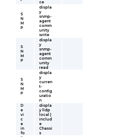
ce
displa
y
S
snmp-
N
agent
M
comm
P
unity
write
displa
y
S
snmp-
N
agent
M
comm
P
unity
read
displa
y
S
curren
N
t-
M
config
P
uratio
n
D
displa
e
y lldp
vi
local |
c
includ
e
e
in
Chassi
fo
s