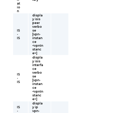
at
io
n
displa
y isis
peer
verbo
IS
se
-
[vpn-
IS
instan
ce
<vpnIn
stanc
e>]
displa
y isis
interfa
ce
verbo
IS
se
-
[vpn-
IS
instan
ce
<vpnIn
stanc
e>]
displa
IS
y ip
-
vpn-