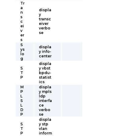
Tr
a
displa
n
y
s
transc
c
eiver
ei
verbo
v
se
er
s
S
displa
ys
y info-
lo
center
g
displa
S
y vbst
T
bpdu-
P
statist
ics
M
displa
P
y mpls
L
ldp
S
interfa
L
ce
D
verbo
P
se
displa
S
y stp
T
vlan
P
inform