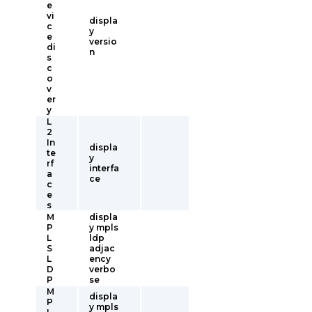
e
vi
displa
c
y
e
versio
di
n
s
c
o
v
er
y
L
2
In
displa
te
y
rf
interfa
a
ce
c
e
s
M
displa
P
y mpls
L
ldp
S
adjac
L
ency
D
verbo
P
se
M
displa
P
y mpls