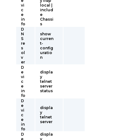
e
y lldp
vi
local |
c
includ
e
e
in
Chassi
fo
s
D
N
show
S
curren
re
t-
s
config
ol
uratio
v
n
er
D
e
displa
vi
y
c
telnet
e
server
in
status
fo
D
e
displa
vi
y
c
telnet
e
server
in
fo
D
displa
e
y