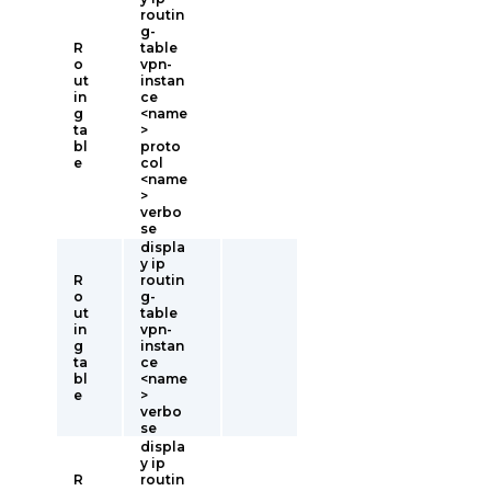
routin
g-
R
table
o
vpn-
ut
instan
in
ce
g
<name
ta
>
bl
proto
e
col
<name
>
verbo
se
displa
y ip
R
routin
o
g-
ut
table
in
vpn-
g
instan
ta
ce
bl
<name
e
>
verbo
se
displa
y ip
R
routin