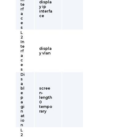
displa
te
y ip
rf
interfa
a
ce
c
e
s
L
2
In
te
displa
rf
y vlan
a
c
e
s
Di
s
a
bl
scree
e
n-
p
length
a
0
gi
tempo
n
rary
at
io
n
L
2