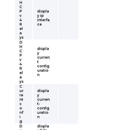
H
C
P
displa
v
y ip
4
interfa
R
ce
el
a
ys
D
H
displa
C
y
P
curren
v
t
4
config
R
uratio
el
n
a
ys
C
ur
displa
re
y
nt
curren
c
t-
o
config
nf
uratio
i
n
g
D
displa