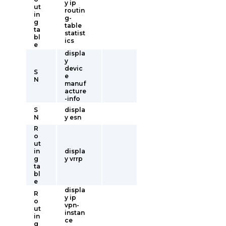
y ip
ut
routin
in
g-
g
table
ta
statist
bl
ics
e
displa
y
devic
S
e
N
manuf
acture
-info
S
displa
N
y esn
R
o
ut
in
displa
g
y vrrp
ta
bl
e
displa
R
y ip
o
vpn-
ut
instan
in
ce
g