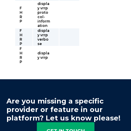
displa
F
y vrrp
H
proto
R
col-
P
inform
ation
F
displa
H
y vrrp
R
verbo
P
se
F
H
displa
R
y vrrp
P
Are you missing a specific
provider or feature in our
platform? Let us know please!