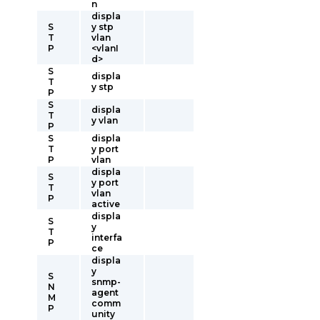
n
displa
S
y stp
T
vlan
P
<vlanI
d>
S
displa
T
y stp
P
S
displa
T
y vlan
P
S
displa
T
y port
P
vlan
displa
S
y port
T
vlan
P
active
displa
S
y
T
interfa
P
ce
displa
y
S
snmp-
N
agent
M
comm
P
unity