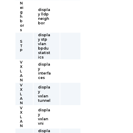
N
ei
displa
g
y lldp
h
neigh
b
bor
or
s
displa
y stp
S
vlan
T
bpdu
P
statist
ics
V
displa
X
y
L
interfa
A
ces
N
V
displa
X
y
L
vxlan
A
tunnel
N
V
displa
X
y
L
vxlan
A
vni
N
displa