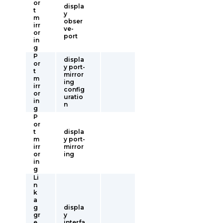
or
displa
t
y
m
obser
irr
ve-
or
port
in
g
P
displa
or
y port-
t
mirror
m
ing
irr
config
or
uratio
in
n
g
P
or
t
displa
m
y port-
irr
mirror
or
ing
in
g
Li
n
k
a
g
displa
gr
y
e
interfa