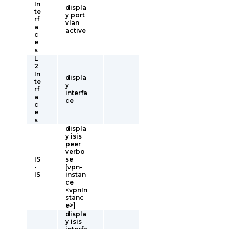
In
displa
te
y port
rf
vlan
a
active
c
e
s
L
2
In
displa
te
y
rf
interfa
a
ce
c
e
s
displa
y isis
peer
verbo
IS
se
-
[vpn-
IS
instan
ce
<vpnIn
stanc
e>]
displa
y isis