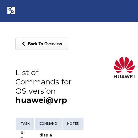
Back To Overview
List of
Commands for
OS version
huawei@vrp
TASK
COMMAND
NOTES
R
displa
o