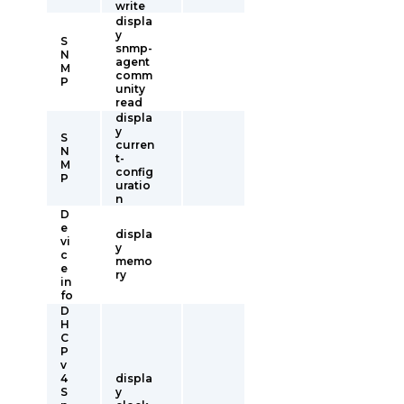
write
displa
y
S
snmp-
N
agent
M
comm
P
unity
read
displa
y
S
curren
N
t-
M
config
P
uratio
n
D
e
displa
vi
y
c
memo
e
ry
in
fo
D
H
C
P
v
4
displa
S
y