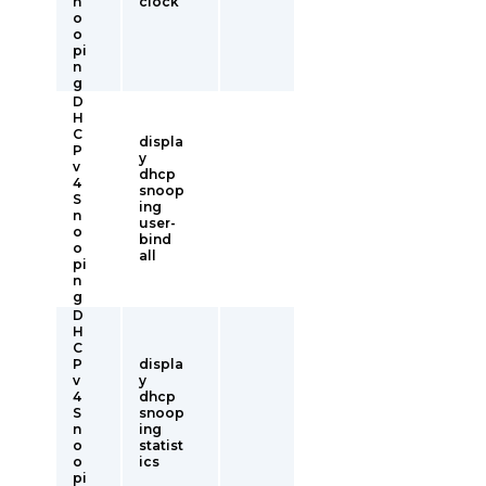
n
clock
o
o
pi
n
g
D
H
C
displa
P
y
v
dhcp
4
snoop
S
ing
n
user-
o
bind
o
all
pi
n
g
D
H
C
P
displa
v
y
4
dhcp
S
snoop
n
ing
o
statist
o
ics
pi