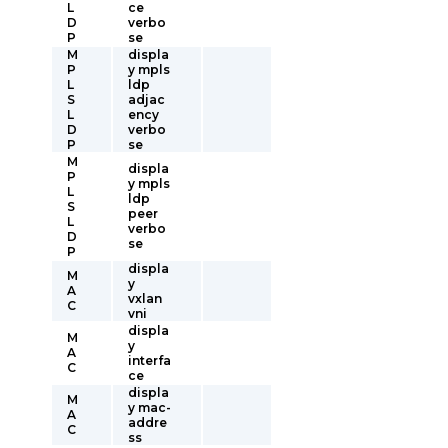
L
ce
D
verbo
P
se
M
displa
P
y mpls
L
ldp
S
adjac
L
ency
D
verbo
P
se
M
displa
P
y mpls
L
ldp
S
peer
L
verbo
D
se
P
displa
M
y
A
vxlan
C
vni
displa
M
y
A
interfa
C
ce
displa
M
y mac-
A
addre
C
ss