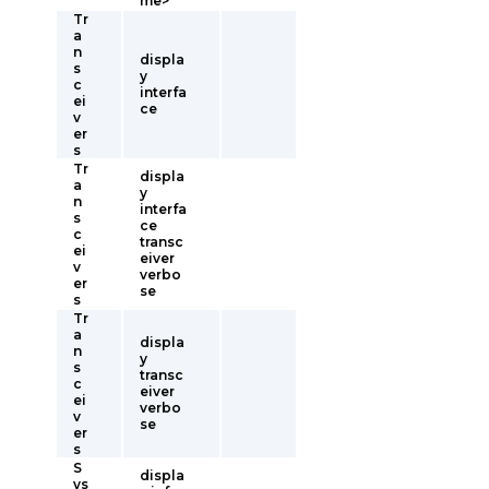
me>
Tr
a
n
displa
s
y
c
interfa
ei
ce
v
er
s
Tr
displa
a
y
n
interfa
s
ce
c
transc
ei
eiver
v
verbo
er
se
s
Tr
a
displa
n
y
s
transc
c
eiver
ei
verbo
v
se
er
s
S
displa
ys