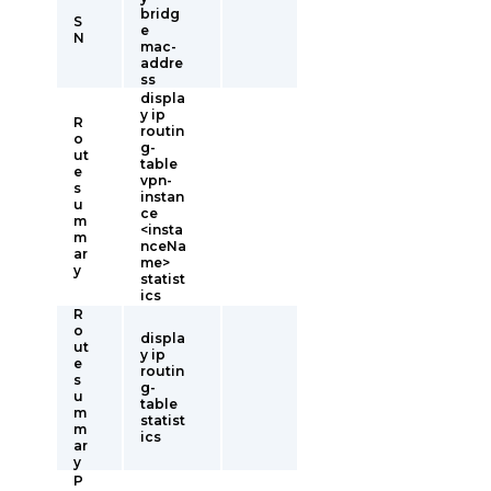
bridg
S
e
N
mac-
addre
ss
displa
y ip
R
routin
o
g-
ut
table
e
vpn-
s
instan
u
ce
m
<insta
m
nceNa
ar
me>
y
statist
ics
R
o
displa
ut
y ip
e
routin
s
g-
u
table
m
statist
m
ics
ar
y
P