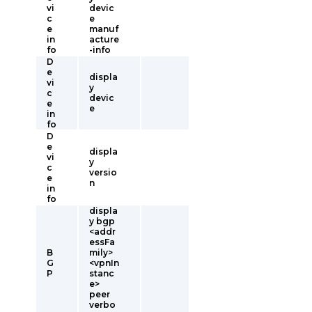
vi
devic
c
e
e
manuf
in
acture
fo
-info
D
e
displa
vi
y
c
devic
e
e
in
fo
D
e
displa
vi
y
c
versio
e
n
in
fo
displa
y bgp
<addr
essFa
B
mily>
G
<vpnIn
P
stanc
e>
peer
verbo