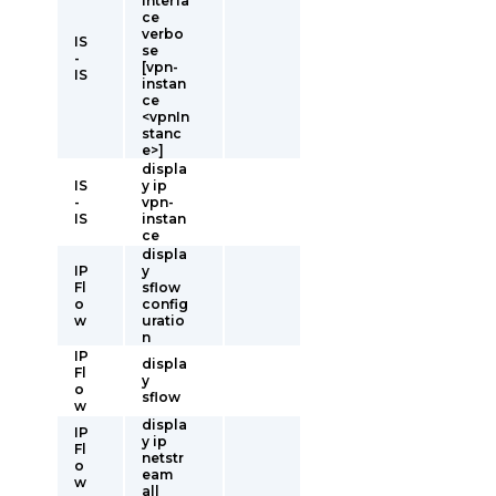
interfa
ce
verbo
IS
se
-
[vpn-
IS
instan
ce
<vpnIn
stanc
e>]
displa
IS
y ip
-
vpn-
IS
instan
ce
displa
IP
y
Fl
sflow
o
config
w
uratio
n
IP
displa
Fl
y
o
sflow
w
displa
IP
y ip
Fl
netstr
o
eam
w
all