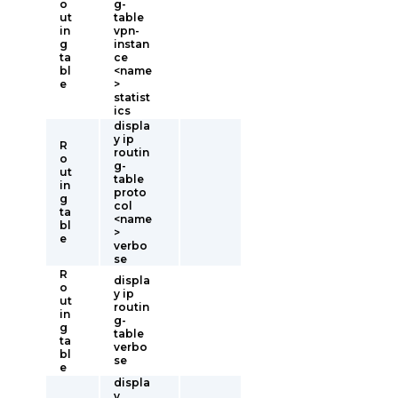
o
g-
ut
table
in
vpn-
g
instan
ta
ce
bl
<name
e
>
statist
ics
displa
y ip
R
routin
o
g-
ut
table
in
proto
g
col
ta
<name
bl
>
e
verbo
se
R
displa
o
y ip
ut
routin
in
g-
g
table
ta
verbo
bl
se
e
displa
y