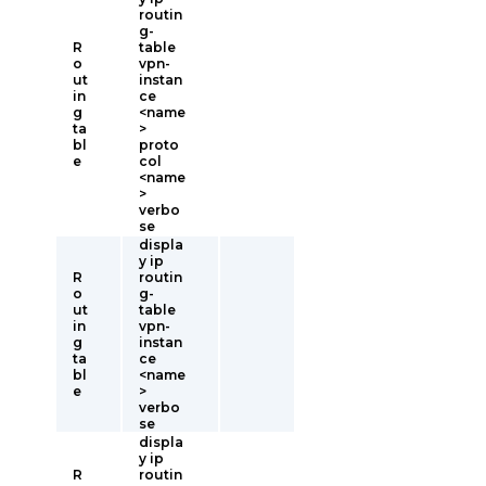
routin
g-
R
table
o
vpn-
ut
instan
in
ce
g
<name
ta
>
bl
proto
e
col
<name
>
verbo
se
displa
y ip
R
routin
o
g-
ut
table
in
vpn-
g
instan
ta
ce
bl
<name
e
>
verbo
se
displa
y ip
R
routin