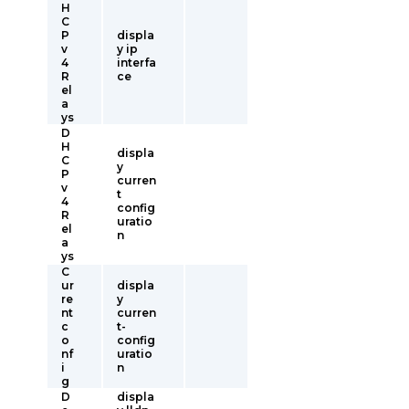
H
C
P
displa
v
y ip
4
interfa
R
ce
el
a
ys
D
H
displa
C
y
P
curren
v
t
4
config
R
uratio
el
n
a
ys
C
ur
displa
re
y
nt
curren
c
t-
o
config
nf
uratio
i
n
g
D
displa