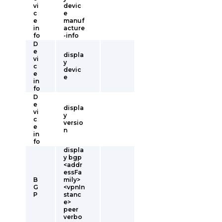
vi
devic
c
e
e
manuf
in
acture
fo
-info
D
e
displa
vi
y
c
devic
e
e
in
fo
D
e
displa
vi
y
c
versio
e
n
in
fo
displa
y bgp
<addr
essFa
B
mily>
G
<vpnIn
P
stanc
e>
peer
verbo