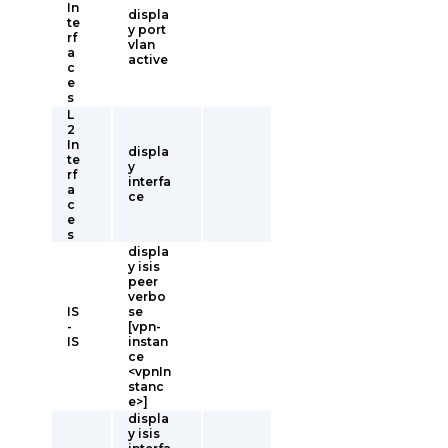
In
displa
te
y port
rf
vlan
a
active
c
e
s
L
2
In
displa
te
y
rf
interfa
a
ce
c
e
s
displa
y isis
peer
verbo
IS
se
-
[vpn-
IS
instan
ce
<vpnIn
stanc
e>]
displa
y isis