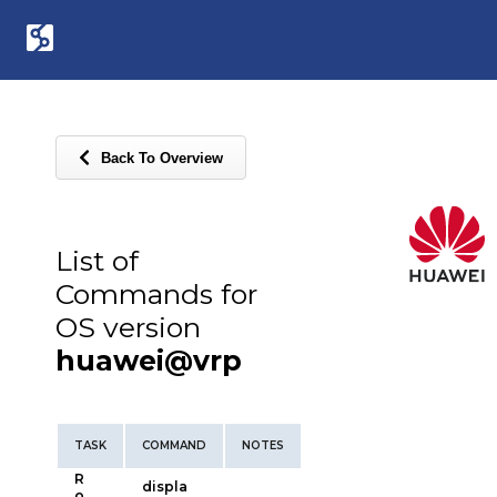
Back To Overview
List of
Commands for
OS version
huawei@vrp
TASK
COMMAND
NOTES
R
displa
o