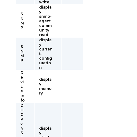
write
displa
y
S
snmp-
N
agent
M
comm
P
unity
read
displa
y
S
curren
N
t-
M
config
P
uratio
n
D
e
displa
vi
y
c
memo
e
ry
in
fo
D
H
C
P
v
4
displa
S
y