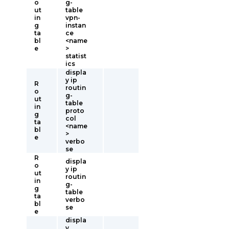
o
g-
ut
table
in
vpn-
g
instan
ta
ce
bl
<name
e
>
statist
ics
displa
y ip
R
routin
o
g-
ut
table
in
proto
g
col
ta
<name
bl
>
e
verbo
se
R
displa
o
y ip
ut
routin
in
g-
g
table
ta
verbo
bl
se
e
displa
y