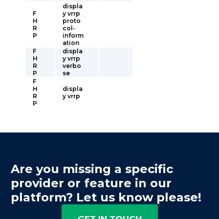
displa
F
y vrrp
H
proto
R
col-
P
inform
ation
F
displa
H
y vrrp
R
verbo
P
se
F
H
displa
R
y vrrp
P
Are you missing a specific
provider or feature in our
platform? Let us know please!