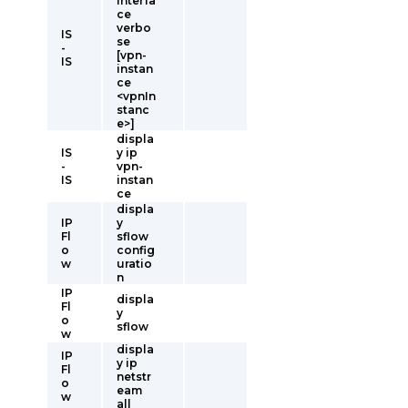
interfa
ce
verbo
IS
se
-
[vpn-
IS
instan
ce
<vpnIn
stanc
e>]
displa
IS
y ip
-
vpn-
IS
instan
ce
displa
IP
y
Fl
sflow
o
config
w
uratio
n
IP
displa
Fl
y
o
sflow
w
displa
IP
y ip
Fl
netstr
o
eam
w
all