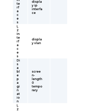
displa
te
y ip
rf
interfa
a
ce
c
e
s
L
2
In
te
displa
rf
y vlan
a
c
e
s
Di
s
a
bl
scree
e
n-
p
length
a
0
gi
tempo
n
rary
at
io
n
L
2