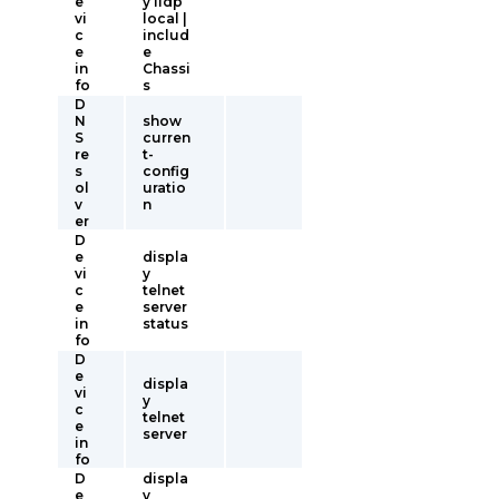
e
y lldp
vi
local |
c
includ
e
e
in
Chassi
fo
s
D
N
show
S
curren
re
t-
s
config
ol
uratio
v
n
er
D
e
displa
vi
y
c
telnet
e
server
in
status
fo
D
e
displa
vi
y
c
telnet
e
server
in
fo
D
displa
e
y