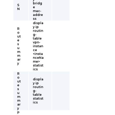
bridg
S
e
N
mac-
addre
ss
displa
y ip
R
routin
o
g-
ut
table
e
vpn-
s
instan
u
ce
m
<insta
m
nceNa
ar
me>
y
statist
ics
R
o
displa
ut
y ip
e
routin
s
g-
u
table
m
statist
m
ics
ar
y
P