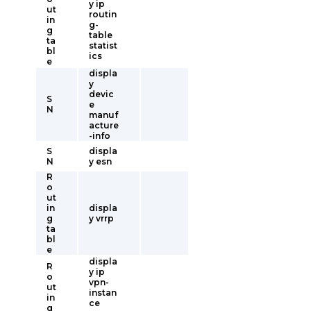
y ip
ut
routin
in
g-
g
table
ta
statist
bl
ics
e
displa
y
devic
S
e
N
manuf
acture
-info
S
displa
N
y esn
R
o
ut
in
displa
g
y vrrp
ta
bl
e
displa
R
y ip
o
vpn-
ut
instan
in
ce
g