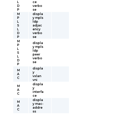
L
ce
D
verbo
P
se
M
displa
P
y mpls
L
ldp
S
adjac
L
ency
D
verbo
P
se
M
displa
P
y mpls
L
ldp
S
peer
L
verbo
D
se
P
displa
M
y
A
vxlan
C
vni
displa
M
y
A
interfa
C
ce
displa
M
y mac-
A
addre
C
ss