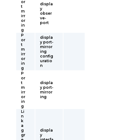
or
displa
t
y
m
obser
irr
ve-
or
port
in
g
P
displa
or
y port-
t
mirror
m
ing
irr
config
or
uratio
in
n
g
P
or
t
displa
m
y port-
irr
mirror
or
ing
in
g
Li
n
k
a
g
displa
gr
y
e
interfa