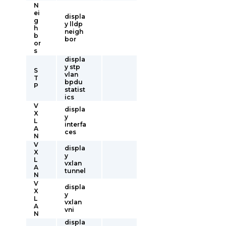
N
ei
displa
g
y lldp
h
neigh
b
bor
or
s
displa
y stp
S
vlan
T
bpdu
P
statist
ics
V
displa
X
y
L
interfa
A
ces
N
V
displa
X
y
L
vxlan
A
tunnel
N
V
displa
X
y
L
vxlan
A
vni
N
displa