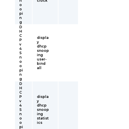
n
clock
o
o
pi
n
g
D
H
C
displa
P
y
v
dhcp
4
snoop
S
ing
n
user-
o
bind
o
all
pi
n
g
D
H
C
P
displa
v
y
4
dhcp
S
snoop
n
ing
o
statist
o
ics
pi