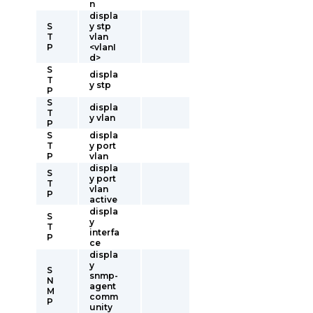
n
displa
S
y stp
T
vlan
P
<vlanI
d>
S
displa
T
y stp
P
S
displa
T
y vlan
P
S
displa
T
y port
P
vlan
displa
S
y port
T
vlan
P
active
displa
S
y
T
interfa
P
ce
displa
y
S
snmp-
N
agent
M
comm
P
unity