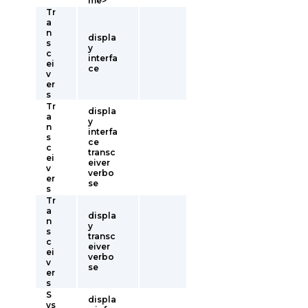
me>
Tr
a
n
displa
s
y
c
interfa
ei
ce
v
er
s
Tr
displa
a
y
n
interfa
s
ce
c
transc
ei
eiver
v
verbo
er
se
s
Tr
a
displa
n
y
s
transc
c
eiver
ei
verbo
v
se
er
s
S
displa
ys